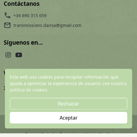
Contáctanos
call
+34 690 315 659
mail
transmissions.dansa@gmail.com
Síguenos en…
Web financiada por:
Esta web usa cookies para recopilar información que
ayuda a optimizar la experiencia de usuario.
Lee nuestra
política de cookies.
Rechazar
Aceptar
© 2026 Utopig Studio
Desarrollo y diseño web por Utopig Studio