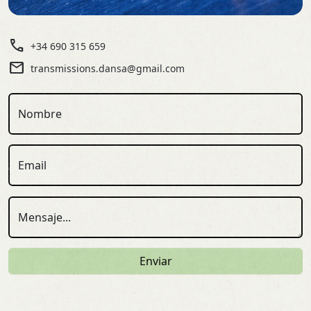
call
+34 690 315 659
mail
transmissions.dansa@gmail.com
Nombre
Email
Mensaje...