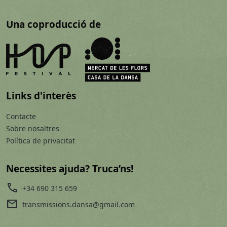
Una coproducció de
Links d'interès
Contacte
Sobre nosaltres
Política de privacitat
Necessites ajuda? Truca’ns!
call
+34 690 315 659
mail
transmissions.dansa@gmail.com